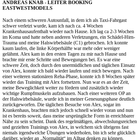
ANDREAS KNAB - LEITER BOOKING
EASTWESTMODELS
Nach einem schweren Autounfall, in dem ich als Taxi-Fahrgast
schwer verletzt wurde, kam ich nach ca. 4 Wochen
Krankenhausaufenthalt wieder nach Hause. Ich lag ca 2-3 Wochen
im Koma und hatte neben anderen Verletzungen, ein Schädel-Hirn-
Trauma und meine Halswirbelsäule (C1) gebrochen. Ich konnte
kaum laufen, die linke Körperhälfte war mehr oder weniger
gelähmt. Alex kam in den ersten Tagen zu mir nach Hause und
brachte mir erste Schritte und Bewegungen bei. Es war eine
schwere Zeit, doch durch den unermüdlichen und täglichen Einsatz
von Alex, konnte ich bald wieder laufen und mich bewegen. Nach
einer weiteren stationären Reha-Phase, konnte ich 8 Wochen später
wieder das Training mit Alex fortsetzen. Nun war es an der Zeit,
meine Beweglichkeit weiter zu fördern und zusätzlich wieder
wichtige Rumpfmuskeln aufzubauen. Nach einer weiteren OP an
der Halswirbelsäule, wurde ich in meiner Genesungsphase deutlich
zurückgeworfen. Die täglichen Besuche von Alex, sogar im
Krankenhaus, brachten mich jedoch schnell wieder voran und nun
ist es bereits soweit, dass meine ursprüngliche Form in erreichbarer
Nähe zu sein scheint. Dank des regelmäßigen, abwechslungsreichen
und gezielten Trainings von Alex, in welchem sich übrigens fast
niemals irgendwelche Übungen wiederholen, bin ich sehr glücklich
darüber, wieder an „Normalität“ im Alltag denken zu können.