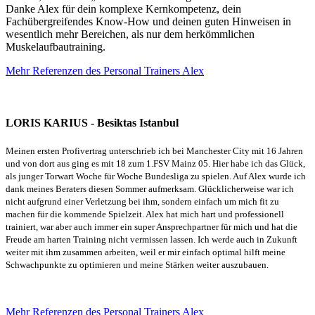
Danke Alex für dein komplexe Kernkompetenz, dein
Fachübergreifendes Know-How und deinen guten Hinweisen in
wesentlich mehr Bereichen, als nur dem herkömmlichen
Muskelaufbautraining.
Mehr Referenzen des Personal Trainers Alex
LORIS KARIUS - Besiktas Istanbul
Meinen ersten Profivertrag unterschrieb ich bei Manchester City mit 16 Jahren
und von dort aus ging es mit 18 zum 1.FSV Mainz 05. Hier habe ich das Glück,
als junger Torwart Woche für Woche Bundesliga zu spielen. Auf Alex wurde ich
dank meines Beraters diesen Sommer aufmerksam. Glücklicherweise war ich
nicht aufgrund einer Verletzung bei ihm, sondern einfach um mich fit zu
machen für die kommende Spielzeit. Alex hat mich hart und professionell
trainiert, war aber auch immer ein super Ansprechpartner für mich und hat die
Freude am harten Training nicht vermissen lassen. Ich werde auch in Zukunft
weiter mit ihm zusammen arbeiten, weil er mir einfach optimal hilft meine
Schwachpunkte zu optimieren und meine Stärken weiter auszubauen.
Mehr Referenzen des Personal Trainers Alex