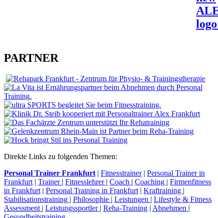
AL
logo
PARTNER
Direkte Links zu folgenden Themen:
Personal Trainer Frankfurt
|
Fitnesstrainer
|
Personal Trainer in
Frankfurt
|
Trainer
|
Fitnesslehrer
|
Coach
|
Coaching
|
Firmenfitness
in Frankfurt
|
Personal Training in Frankfurt
|
Kraftraining
|
Stabilisationstraining
|
Philosophie
|
Leistungen
|
Lifestyle & Fitness
Assessment
|
Leistungssportler
|
Reha-Training
|
Abnehmen
|
Gesundheitstraining