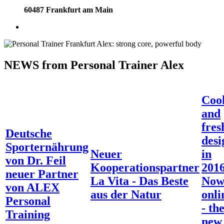
60487 Frankfurt am Main
NEWS from Personal Trainer Alex
Coo
and
fres
Deutsche
desi
Sporternährung
Neuer
in
von Dr. Feil
Kooperationspartner
2016
neuer Partner
La Vita - Das Beste
No
von ALEX
aus der Natur
onli
Personal
- th
Training
new