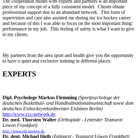
The cooperation model with experts and partners is an important
piece of my concept of a fully consistent model. Clients obtain
professional support due to an abundant network. This form of
supervision and care also assisted me during my ice hockey career
and because of this I was able to focus on the most important thing:
performance in my job. This feeling of safety is what I want to give
to my clients.
My partners from the area sport and health give you the opportunity
to have a quiet and exclusive training in different places.
EXPERTS
Dipl.
Psychologe Markus Flemming
(Sportpsychologe der
deutschen Basketball- und Handballnationalmannschaft sowie dem
deutschen Eishockeyrekordmeister Eisbären Berlin)
http://www.ccc-network.de
Dr.
med.
Thorsten
Walter
(Orthopäde - Leitender Teamarzt
Löwen Frankfurt)
http://www.
ofz-langen.de
Dr. dent. Michael Huth
(Zahnarzt
-
Teamarzt
Löwen
Frankfurt)