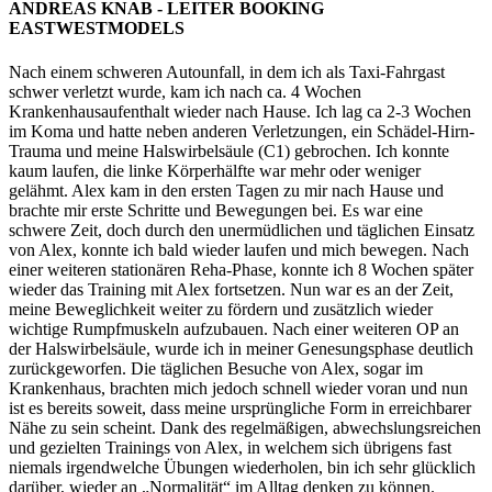
ANDREAS KNAB - LEITER BOOKING
EASTWESTMODELS
Nach einem schweren Autounfall, in dem ich als Taxi-Fahrgast
schwer verletzt wurde, kam ich nach ca. 4 Wochen
Krankenhausaufenthalt wieder nach Hause. Ich lag ca 2-3 Wochen
im Koma und hatte neben anderen Verletzungen, ein Schädel-Hirn-
Trauma und meine Halswirbelsäule (C1) gebrochen. Ich konnte
kaum laufen, die linke Körperhälfte war mehr oder weniger
gelähmt. Alex kam in den ersten Tagen zu mir nach Hause und
brachte mir erste Schritte und Bewegungen bei. Es war eine
schwere Zeit, doch durch den unermüdlichen und täglichen Einsatz
von Alex, konnte ich bald wieder laufen und mich bewegen. Nach
einer weiteren stationären Reha-Phase, konnte ich 8 Wochen später
wieder das Training mit Alex fortsetzen. Nun war es an der Zeit,
meine Beweglichkeit weiter zu fördern und zusätzlich wieder
wichtige Rumpfmuskeln aufzubauen. Nach einer weiteren OP an
der Halswirbelsäule, wurde ich in meiner Genesungsphase deutlich
zurückgeworfen. Die täglichen Besuche von Alex, sogar im
Krankenhaus, brachten mich jedoch schnell wieder voran und nun
ist es bereits soweit, dass meine ursprüngliche Form in erreichbarer
Nähe zu sein scheint. Dank des regelmäßigen, abwechslungsreichen
und gezielten Trainings von Alex, in welchem sich übrigens fast
niemals irgendwelche Übungen wiederholen, bin ich sehr glücklich
darüber, wieder an „Normalität“ im Alltag denken zu können.