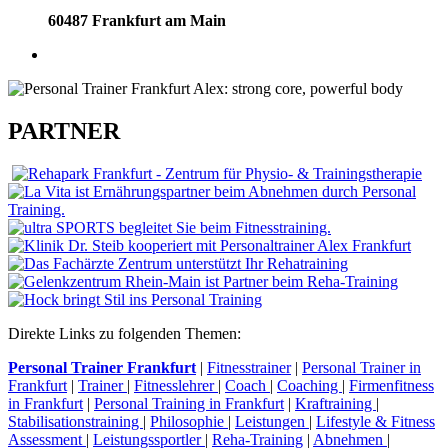
60487 Frankfurt am Main
PARTNER
Direkte Links zu folgenden Themen:
Personal Trainer Frankfurt
|
Fitnesstrainer
|
Personal Trainer in
Frankfurt
|
Trainer
|
Fitnesslehrer
|
Coach
|
Coaching
|
Firmenfitness
in Frankfurt
|
Personal Training in Frankfurt
|
Kraftraining
|
Stabilisationstraining
|
Philosophie
|
Leistungen
|
Lifestyle & Fitness
Assessment
|
Leistungssportler
|
Reha-Training
|
Abnehmen
|