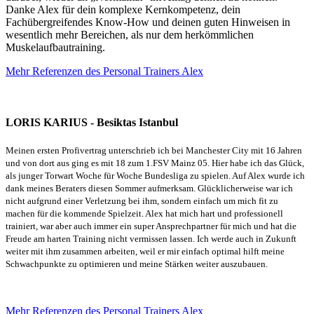
Danke Alex für dein komplexe Kernkompetenz, dein
Fachübergreifendes Know-How und deinen guten Hinweisen in
wesentlich mehr Bereichen, als nur dem herkömmlichen
Muskelaufbautraining.
Mehr Referenzen des Personal Trainers Alex
LORIS KARIUS - Besiktas Istanbul
Meinen ersten Profivertrag unterschrieb ich bei Manchester City mit 16 Jahren
und von dort aus ging es mit 18 zum 1.FSV Mainz 05. Hier habe ich das Glück,
als junger Torwart Woche für Woche Bundesliga zu spielen. Auf Alex wurde ich
dank meines Beraters diesen Sommer aufmerksam. Glücklicherweise war ich
nicht aufgrund einer Verletzung bei ihm, sondern einfach um mich fit zu
machen für die kommende Spielzeit. Alex hat mich hart und professionell
trainiert, war aber auch immer ein super Ansprechpartner für mich und hat die
Freude am harten Training nicht vermissen lassen. Ich werde auch in Zukunft
weiter mit ihm zusammen arbeiten, weil er mir einfach optimal hilft meine
Schwachpunkte zu optimieren und meine Stärken weiter auszubauen.
Mehr Referenzen des Personal Trainers Alex