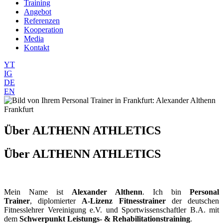
Training
Angebot
Referenzen
Kooperation
Media
Kontakt
YT
IG
DE
EN
Über ALTHENN ATHLETICS
Über ALTHENN ATHLETICS
Mein Name ist
Alexander Althenn
. Ich bin
Personal
Trainer
, diplomierter
A-Lizenz Fitnesstrainer
der deutschen
Fitnesslehrer Vereinigung e.V. und Sportwissenschaftler B.A. mit
dem
Schwerpunkt Leistungs- & Rehabilitationstraining
.