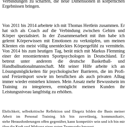
Verbindungen zu schaffen, die neue Dimensionen in körperlichen
Ergebnissen bringen.
Von 2011 bis 2014 arbeitete ich mit Thomas Hertlein zusammen. Er
hat sich als Coach auf die Verbindung zwischen Gehirn und
Körper spezialisiert. In der Zusammenarbeit mit ihm habe ich
gelernt Körperwissen mit Emotionen zu verknüpfen, um meinen
Klienten ein meist völlig unentdecktes Körpergefühl zu vermitteln.
Von 2014 bis zum heutigen Tag, berät mich mit Markus Flemming
einer der renomiertesten Sportpsychologen in Deutschland. Er
betreut unter anderem die deutsche Basketball- und
Handballnationalmannschaft. Mit seiner Hilfe arbeite ich an
Lösungsmöglickeiten für psychologischer Barrieren, die im Profi-
und Freizeitsport sowie im beruflichen als auch privaten Alltag
immer wieder entstehen können. Mein Ansatz mehr Bewusstsein im
Training zu integrieren, ermöglicht meinen Kunden ihr
Leistungsniveau langfristig zu erhöhen.
Ehrlichkeit,
selbstkritische Reflektion und Ehrgeiz bilden die Basis meiner
Arbeit
im Personal Training. Ich bin zuverlässig, kommunikativ,
stehe
Herausforderungen offen gegenüber, kann kompetitiv sein und ich bin
mir
über die Kraft und Wirkung eines guten Teamworks bewusst.